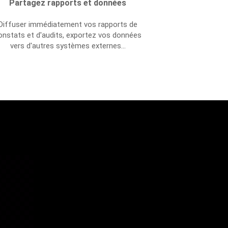
Partagez rapports et données
Diffuser immédiatement vos rapports de
onstats et d'audits, exportez vos données
vers d'autres systèmes externes...