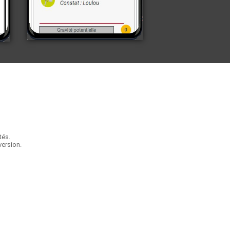
tés.
version.