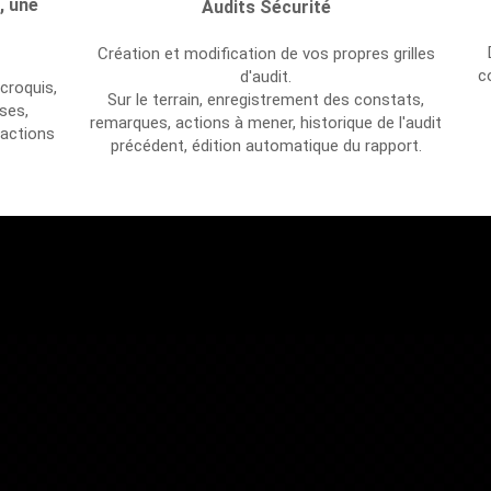
, une
Audits Sécurité
Création et modification de vos propres grilles
c
d'audit.
croquis,
Sur le terrain, enregistrement des constats,
ses,
remarques, actions à mener, h
istorique de l'audit
 actions
précédent, é
dition automatique du rapport.